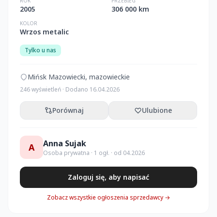
ROK
PRZEBIEG
2005
306 000 km
KOLOR
Wrzos metalic
Tylko u nas
Mińsk Mazowiecki, mazowieckie
246 wyświetleń · Dodano 16.04.2026
Porównaj
Ulubione
Anna Sujak
A
Osoba prywatna · 1 ogł. · od 04.2026
Zaloguj się, aby napisać
Zobacz wszystkie ogłoszenia sprzedawcy →