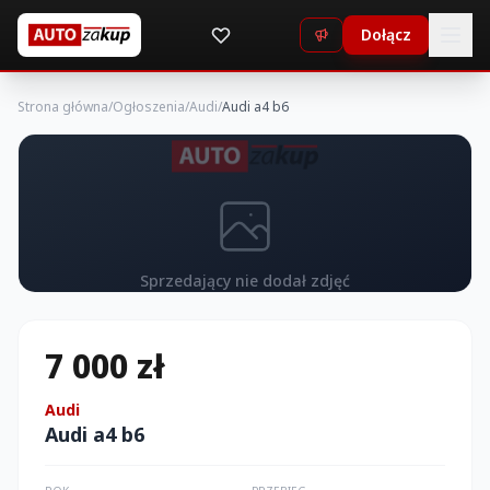
Dołącz
Strona główna
/
Ogłoszenia
/
Audi
/
Audi a4 b6
Sprzedający nie dodał zdjęć
7 000 zł
Audi
Audi a4 b6