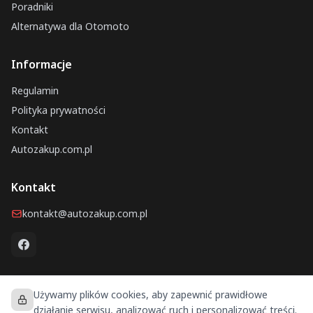
Poradniki
Alternatywa dla Otomoto
Informacje
Regulamin
Polityka prywatności
Kontakt
Autozakup.com.pl
Kontakt
kontakt@autozakup.com.pl
Używamy plików cookies, aby zapewnić prawidłowe
Portal Autozakup © 2026 — Wszelkie prawa zastrzeżone
działanie serwisu, analizować ruch i personalizować treści.