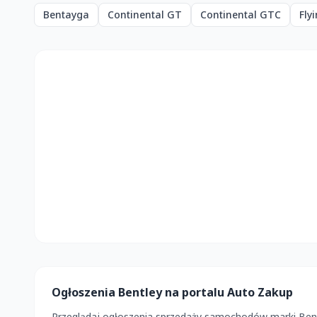
Bentayga
Continental GT
Continental GTC
Fly
Ogłoszenia Bentley na portalu Auto Zakup
Przeglądaj ogłoszenia sprzedaży samochodów marki Bentle