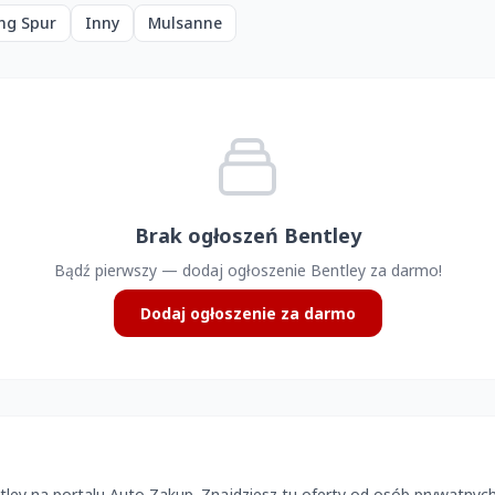
ing Spur
Inny
Mulsanne
Brak ogłoszeń Bentley
Bądź pierwszy — dodaj ogłoszenie Bentley za darmo!
Dodaj ogłoszenie za darmo
y na portalu Auto Zakup. Znajdziesz tu oferty od osób prywatnych i