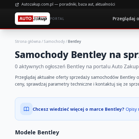
Autozakup.com.pl — poradniki, baza aut, aktualności
Przeglądaj 
PORTAL
Strona główna
/
Samochody
/
Bentley
Samochody Bentley na spr
0 aktywnych ogłoszeń Bentley na portalu Auto Zakup
Przeglądaj aktualne oferty sprzedaży samochodów Bentley o
ceny, sprawdzaj parametry techniczne i kontaktuj się ze spr
Chcesz wiedzieć więcej o marce Bentley?
Opisy 
Modele Bentley