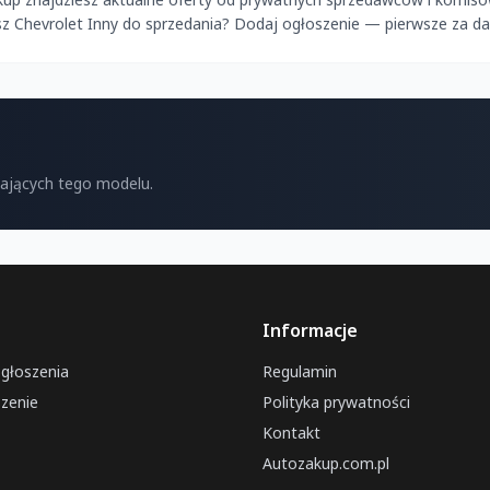
sz Chevrolet Inny do sprzedania? Dodaj ogłoszenie — pierwsze za d
kających tego modelu.
Informacje
ogłoszenia
Regulamin
zenie
Polityka prywatności
Kontakt
Autozakup.com.pl