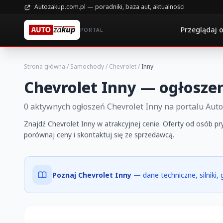
Autozakup.com.pl — poradniki, baza aut, aktualności
Przeglądaj 
PORTAL
Strona główna
/
Samochody
/
Chevrolet
/
Inny
Chevrolet Inny — ogłosze
0 aktywnych ogłoszeń Chevrolet Inny na portalu Aut
Znajdź Chevrolet Inny w atrakcyjnej cenie. Oferty od osób pr
porównaj ceny i skontaktuj się ze sprzedawcą.
Poznaj Chevrolet Inny
— dane techniczne, silniki,