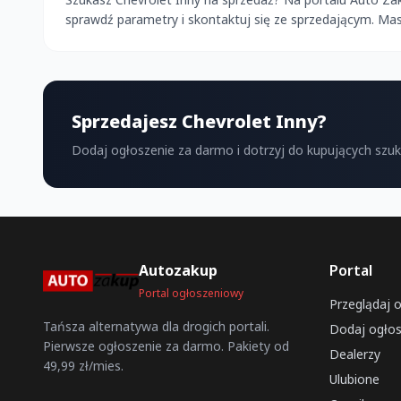
sprawdź parametry i skontaktuj się ze sprzedającym. Ma
Sprzedajesz Chevrolet Inny?
Dodaj ogłoszenie za darmo i dotrzyj do kupujących szu
Autozakup
Portal
Portal ogłoszeniowy
Przeglądaj 
Tańsza alternatywa dla drogich portali.
Dodaj ogłos
Pierwsze ogłoszenie za darmo. Pakiety od
Dealerzy
49,99 zł/mies.
Ulubione