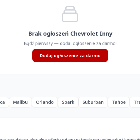
Brak ogłoszeń Chevrolet Inny
Bądź pierwszy — dodaj ogłoszenie za darmo!
Dodaj ogłoszenie za darmo
ica
Malibu
Orlando
Spark
Suburban
Tahoe
Tr
kup znajdziesz aktualne oferty od prywatnych sprzedawców i komis