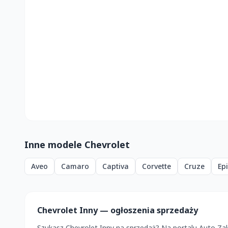
Inne modele Chevrolet
Aveo
Camaro
Captiva
Corvette
Cruze
Ep
Chevrolet Inny — ogłoszenia sprzedaży
Szukasz Chevrolet Inny na sprzedaż? Na portalu Auto Za