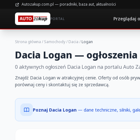
Autozakup.com.pl — poradniki, baza aut, aktualności
Przeglądaj 
PORTAL
Strona główna
/
Samochody
/
Dacia
/
Logan
Dacia Logan — ogłoszenia
0 aktywnych ogłoszeń Dacia Logan na portalu Auto 
Znajdź Dacia Logan w atrakcyjnej cenie. Oferty od osób pryw
porównaj ceny i skontaktuj się ze sprzedawcą.
Poznaj Dacia Logan
— dane techniczne, silniki, ga