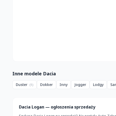
Inne modele Dacia
Duster
Dokker
Inny
Jogger
Lodgy
Sa
(1)
Dacia Logan — ogłoszenia sprzedaży
Szukasz Dacia Logan na sprzedaż? Na portalu Auto Zaku