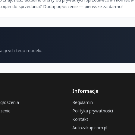
 Logan do sprzedania? Dodaj ogłoszenie — pierwsze za darmo!
kających tego modelu.
Informacje
ogłoszenia
Regulamin
zenie
Polityka prywatności
Kontakt
Autozakup.com.pl