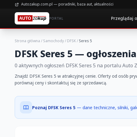
Autozakup.com.pl — poradniki, baza aut, aktualności
Przeglądaj 
PORTAL
Strona główna
/
Samochody
/
DFSK
/
Seres 5
DFSK Seres 5 — ogłoszenia
0 aktywnych ogłoszeń DFSK Seres 5 na portalu Auto 
Znajdź DFSK Seres 5 w atrakcyjnej cenie. Oferty od osób pry
porównaj ceny i skontaktuj się ze sprzedawcą.
Poznaj DFSK Seres 5
— dane techniczne, silniki, ga