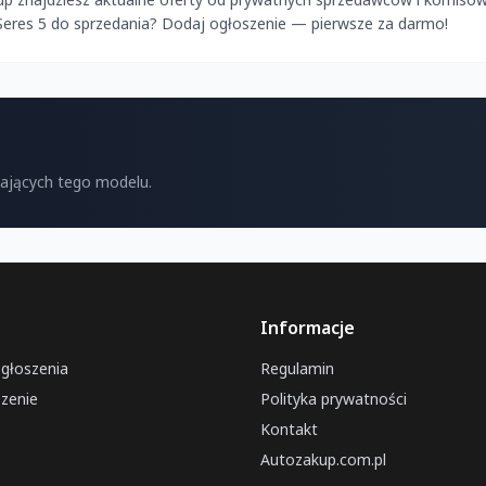
Seres 5 do sprzedania? Dodaj ogłoszenie — pierwsze za darmo!
kających tego modelu.
Informacje
ogłoszenia
Regulamin
zenie
Polityka prywatności
Kontakt
Autozakup.com.pl