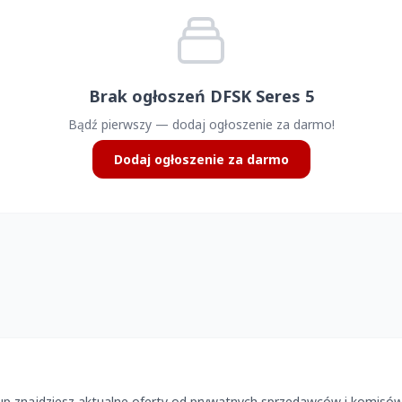
Brak ogłoszeń DFSK Seres 5
Bądź pierwszy — dodaj ogłoszenie za darmo!
Dodaj ogłoszenie za darmo
up znajdziesz aktualne oferty od prywatnych sprzedawców i komisó