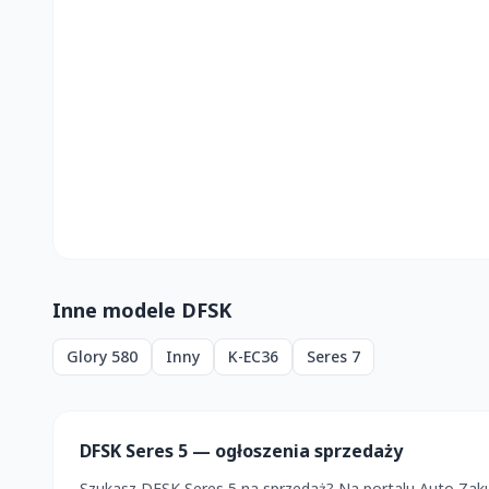
Inne modele DFSK
Glory 580
Inny
K-EC36
Seres 7
DFSK Seres 5 — ogłoszenia sprzedaży
Szukasz DFSK Seres 5 na sprzedaż? Na portalu Auto Zak