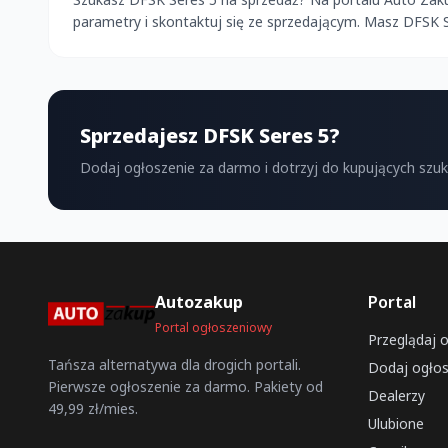
parametry i skontaktuj się ze sprzedającym. Masz DFSK 
Sprzedajesz DFSK Seres 5?
Dodaj ogłoszenie za darmo i dotrzyj do kupujących szu
Autozakup
Portal
Portal ogłoszeniowy
Przeglądaj 
Tańsza alternatywa dla drogich portali.
Dodaj ogłos
Pierwsze ogłoszenie za darmo. Pakiety od
Dealerzy
49,99 zł/mies.
Ulubione