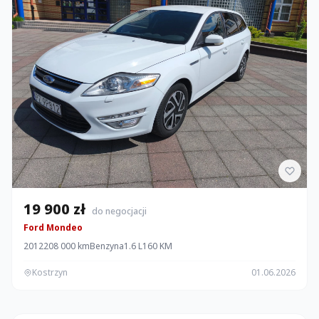
19 900 zł
do negocjacji
Ford Mondeo
2012
208 000 km
Benzyna
1.6 L
160 KM
Kostrzyn
01.06.2026