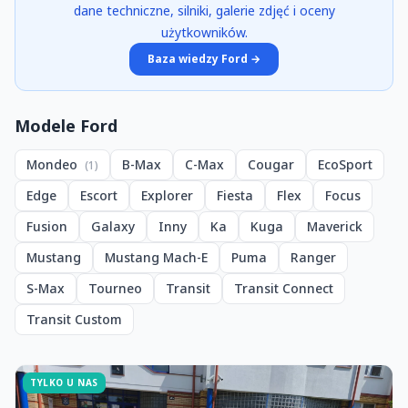
dane techniczne, silniki, galerie zdjęć i oceny
użytkowników.
Baza wiedzy Ford →
Modele Ford
Mondeo
B-Max
C-Max
Cougar
EcoSport
(1)
Edge
Escort
Explorer
Fiesta
Flex
Focus
Fusion
Galaxy
Inny
Ka
Kuga
Maverick
Mustang
Mustang Mach-E
Puma
Ranger
S-Max
Tourneo
Transit
Transit Connect
Transit Custom
TYLKO U NAS