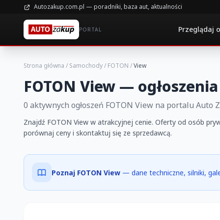
Autozakup.com.pl — poradniki, baza aut, aktualności
Przeglądaj 
PORTAL
Strona główna
/
Samochody
/
FOTON
/
View
FOTON View — ogłoszenia
0 aktywnych ogłoszeń FOTON View na portalu Auto 
Znajdź FOTON View w atrakcyjnej cenie. Oferty od osób prywa
porównaj ceny i skontaktuj się ze sprzedawcą.
Poznaj FOTON View
— dane techniczne, silniki, ga