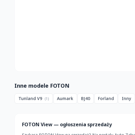
Inne modele FOTON
Tunland V9
Aumark
BJ40
Forland
Inny
(1)
FOTON View — ogłoszenia sprzedaży
Szukasz FOTON View na sprzedaż? Na portalu Auto Zakup