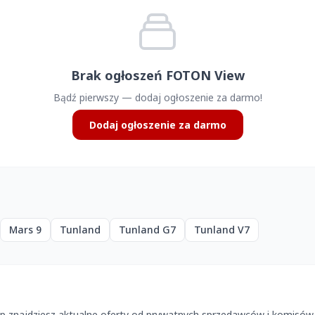
Brak ogłoszeń FOTON View
Bądź pierwszy — dodaj ogłoszenie za darmo!
Dodaj ogłoszenie za darmo
Mars 9
Tunland
Tunland G7
Tunland V7
 znajdziesz aktualne oferty od prywatnych sprzedawców i komisów