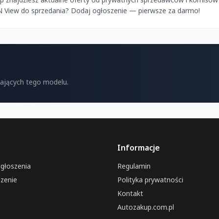
N View do sprzedania? Dodaj ogłoszenie — pierwsze za darmo!
kających tego modelu.
Informacje
ogłoszenia
Regulamin
zenie
Polityka prywatności
Kontakt
Autozakup.com.pl