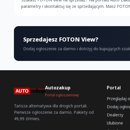
parametry i skontaktuj się ze sprzedającym. Masz FOTO
Sprzedajesz FOTON View?
Dodaj ogłoszenie za darmo i dotrzyj do kupujących szu
Autozakup
Portal
Portal ogłoszeniowy
Przeglądaj 
Tańsza alternatywa dla drogich portali.
Dodaj ogłos
Pierwsze ogłoszenie za darmo. Pakiety od
Dealerzy
49,99 zł/mies.
Ulubione