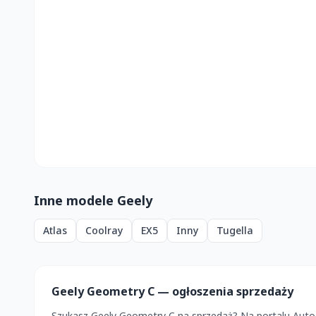
Inne modele Geely
Atlas
Coolray
EX5
Inny
Tugella
Geely Geometry C — ogłoszenia sprzedaży
Szukasz Geely Geometry C na sprzedaż? Na portalu Auto