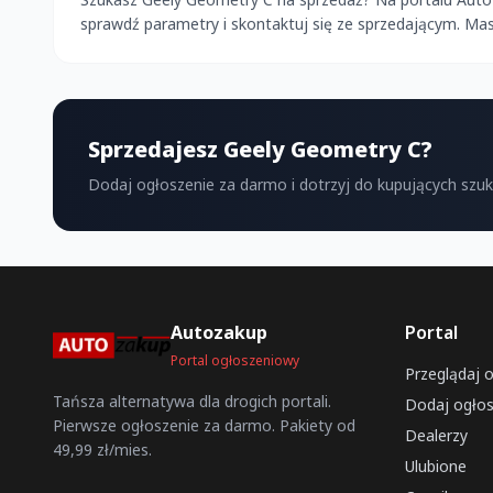
sprawdź parametry i skontaktuj się ze sprzedającym. M
Sprzedajesz Geely Geometry C?
Dodaj ogłoszenie za darmo i dotrzyj do kupujących szu
Autozakup
Portal
Portal ogłoszeniowy
Przeglądaj 
Tańsza alternatywa dla drogich portali.
Dodaj ogłos
Pierwsze ogłoszenie za darmo. Pakiety od
Dealerzy
49,99 zł/mies.
Ulubione