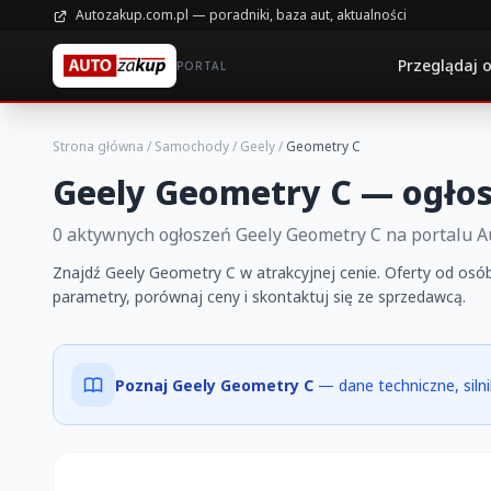
Autozakup.com.pl — poradniki, baza aut, aktualności
Przeglądaj 
PORTAL
Strona główna
/
Samochody
/
Geely
/
Geometry C
Geely Geometry C — ogłos
0 aktywnych ogłoszeń Geely Geometry C na portalu 
Znajdź Geely Geometry C w atrakcyjnej cenie. Oferty od osób
parametry, porównaj ceny i skontaktuj się ze sprzedawcą.
Poznaj Geely Geometry C
— dane techniczne, silni