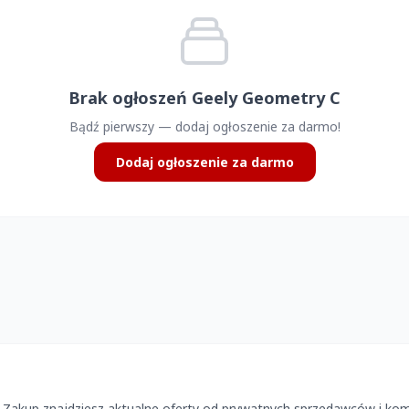
Brak ogłoszeń Geely Geometry C
Bądź pierwszy — dodaj ogłoszenie za darmo!
Dodaj ogłoszenie za darmo
 Zakup znajdziesz aktualne oferty od prywatnych sprzedawców i ko