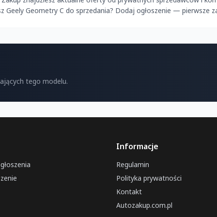
asz Geely Geometry C do sprzedania? Dodaj ogłoszenie — pierwsze z
kających tego modelu.
Informacje
ogłoszenia
Regulamin
zenie
Polityka prywatności
Kontakt
Autozakup.com.pl