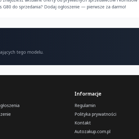
is G80 do sprzedania? Dodaj ogłoszenie — pierwsze za darmo!
kających tego modelu.
Informacje
ogłoszenia
Regulamin
zenie
Polityka prywatności
Kontakt
Autozakup.com.pl