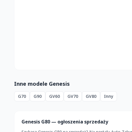
Inne modele Genesis
G70
G90
GV60
GV70
GV80
Inny
Genesis G80 — ogłoszenia sprzedaży
Szukasz Genesis G80 na sprzedaż? Na portalu Auto Zaku