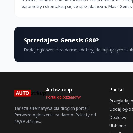
parametry i skontaktuj się ze sprzedającym. Masz Genes
Sprzedajesz Genesis G80?
Dodaj ogłoszenie za darmo i dotrzyj do kupujących szu
Autozakup
Portal
Portal ogłoszeniowy
Przeglądaj 
Tańsza alternatywa dla drogich portali.
Dodaj ogłos
Pierwsze ogłoszenie za darmo. Pakiety od
Dealerzy
49,99 zł/mies.
Ulubione