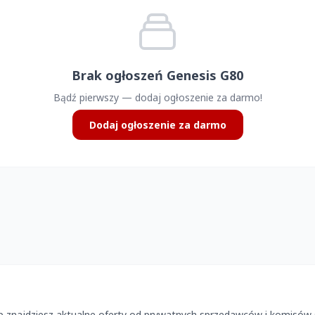
Brak ogłoszeń Genesis G80
Bądź pierwszy — dodaj ogłoszenie za darmo!
Dodaj ogłoszenie za darmo
p znajdziesz aktualne oferty od prywatnych sprzedawców i komisów