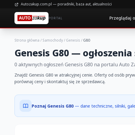
Autozakup.com.pl — poradniki, baza aut, aktualności
Przeglądaj 
PORTAL
Strona główna
/
Samochody
/
Genesis
/
G80
Genesis G80 — ogłoszenia
0 aktywnych ogłoszeń Genesis G80 na portalu Auto 
Znajdź Genesis G80 w atrakcyjnej cenie. Oferty od osób prywa
porównaj ceny i skontaktuj się ze sprzedawcą.
Poznaj Genesis G80
— dane techniczne, silniki, ga