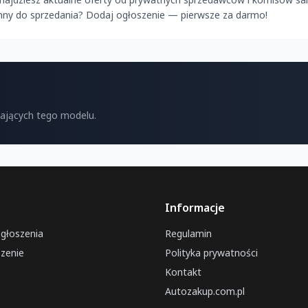
Inny do sprzedania? Dodaj ogłoszenie — pierwsze za darmo!
kających tego modelu.
Informacje
ogłoszenia
Regulamin
zenie
Polityka prywatności
Kontakt
Autozakup.com.pl