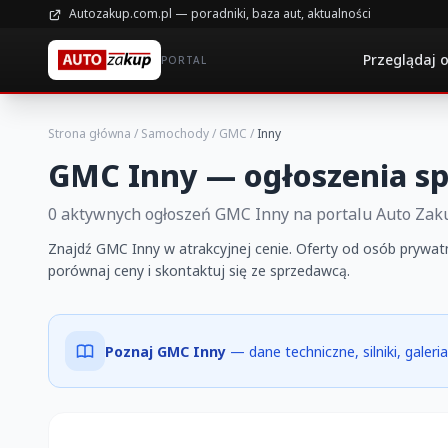
Autozakup.com.pl — poradniki, baza aut, aktualności
Przeglądaj 
PORTAL
Strona główna
/
Samochody
/
GMC
/
Inny
GMC Inny — ogłoszenia s
0 aktywnych ogłoszeń GMC Inny na portalu Auto Zak
Znajdź GMC Inny w atrakcyjnej cenie. Oferty od osób prywatn
porównaj ceny i skontaktuj się ze sprzedawcą.
Poznaj GMC Inny
— dane techniczne, silniki, galer