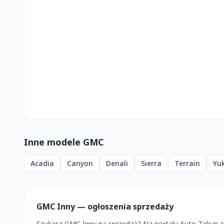
Inne modele GMC
Acadia
Canyon
Denali
Sierra
Terrain
Yu
GMC Inny — ogłoszenia sprzedaży
Szukasz GMC Inny na sprzedaż? Na portalu Auto Zakup z