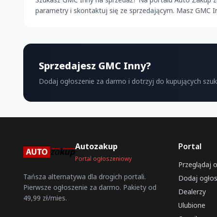
parametry i skontaktuj się ze sprzedającym. Masz GMC 
Sprzedajesz GMC Inny?
Dodaj ogłoszenie za darmo i dotrzyj do kupujących szu
Autozakup
Portal
Portal ogłoszeniowy
Przeglądaj 
Tańsza alternatywa dla drogich portali.
Dodaj ogłos
Pierwsze ogłoszenie za darmo. Pakiety od
Dealerzy
49,99 zł/mies.
Ulubione