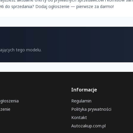
 H6 do sprzedania? Dodaj ogłoszenie — pierwsze za darmo!
kających tego modelu.
Informacje
ogłoszenia
Regulamin
zenie
Polityka prywatności
Kontakt
Autozakup.com.pl