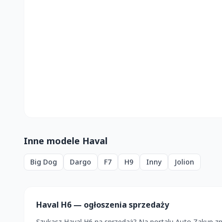
Inne modele Haval
Big Dog
Dargo
F7
H9
Inny
Jolion
Haval H6 — ogłoszenia sprzedaży
Szukasz Haval H6 na sprzedaż? Na portalu Auto Zakup z