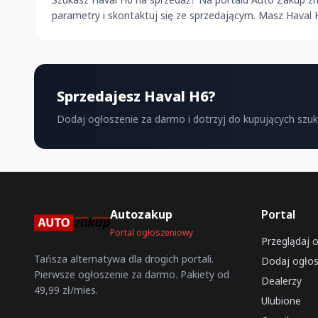
parametry i skontaktuj się ze sprzedającym. Masz Haval
Sprzedajesz Haval H6?
Dodaj ogłoszenie za darmo i dotrzyj do kupujących szu
Autozakup
Portal
Portal ogłoszeniowy
Przeglądaj 
Tańsza alternatywa dla drogich portali.
Dodaj ogłos
Pierwsze ogłoszenie za darmo. Pakiety od
Dealerzy
49,99 zł/mies.
Ulubione