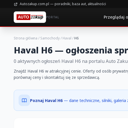
Autozakup.com.pl — poradniki, baza aut, aktualności
Przeglądaj 
PORTAL
Strona główna
/
Samochody
/
Haval
/
H6
Haval H6 — ogłoszenia sp
0 aktywnych ogłoszeń Haval H6 na portalu Auto Zak
Znajdź Haval H6 w atrakcyjnej cenie. Oferty od osób prywatny
porównaj ceny i skontaktuj się ze sprzedawcą.
Poznaj Haval H6
— dane techniczne, silniki, galeri