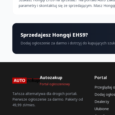
parametry i skontaktuj się ze sprzedającym. Masz Hongq
Sprzedajesz Hongqi EHS9?
Dodaj ogłoszenie za darmo i dotrzyj do kupujących szu
Autozakup
Portal
Portal ogłoszeniowy
Przeglądaj 
Tańsza alternatywa dla drogich portali.
Dodaj ogłos
Pierwsze ogłoszenie za darmo. Pakiety od
Dealerzy
49,99 zł/mies.
Ulubione