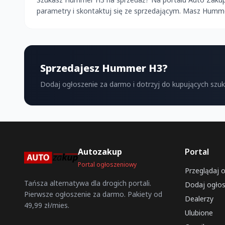
parametry i skontaktuj się ze sprzedającym. Masz Humm
Sprzedajesz Hummer H3?
Dodaj ogłoszenie za darmo i dotrzyj do kupujących szu
Autozakup
Portal
Portal ogłoszeniowy
Przeglądaj 
Tańsza alternatywa dla drogich portali.
Dodaj ogłos
Pierwsze ogłoszenie za darmo. Pakiety od
Dealerzy
49,99 zł/mies.
Ulubione