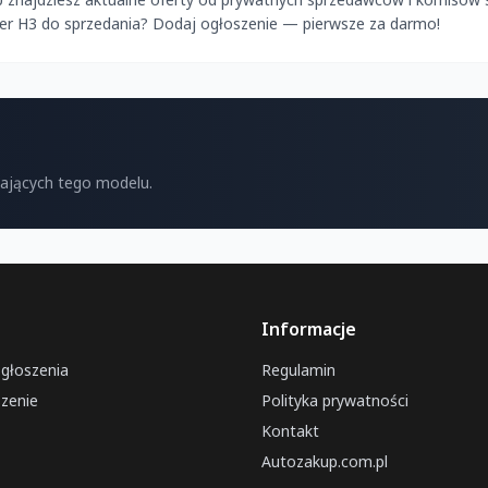
er H3 do sprzedania? Dodaj ogłoszenie — pierwsze za darmo!
kających tego modelu.
Informacje
ogłoszenia
Regulamin
zenie
Polityka prywatności
Kontakt
Autozakup.com.pl