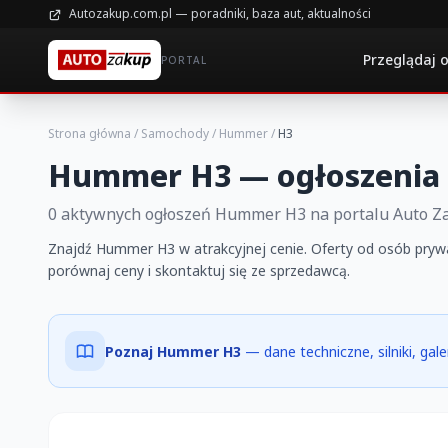
Autozakup.com.pl — poradniki, baza aut, aktualności
Przeglądaj 
PORTAL
Strona główna
/
Samochody
/
Hummer
/
H3
Hummer H3 — ogłoszenia 
0 aktywnych ogłoszeń Hummer H3 na portalu Auto Z
Znajdź Hummer H3 w atrakcyjnej cenie. Oferty od osób prywat
porównaj ceny i skontaktuj się ze sprzedawcą.
Poznaj Hummer H3
— dane techniczne, silniki, gal