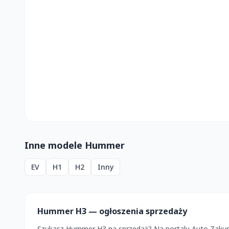
Inne modele Hummer
EV
H1
H2
Inny
Hummer H3 — ogłoszenia sprzedaży
Szukasz Hummer H3 na sprzedaż? Na portalu Auto Zakup 