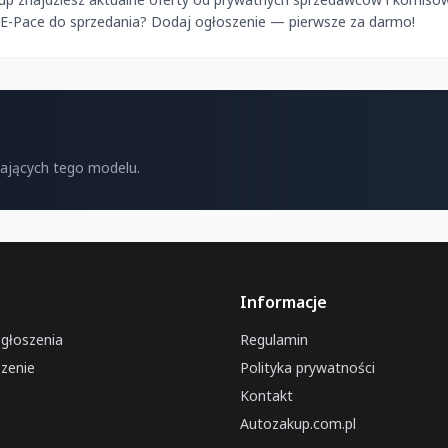
r E-Pace do sprzedania? Dodaj ogłoszenie — pierwsze za darmo!
kających tego modelu.
Informacje
ogłoszenia
Regulamin
zenie
Polityka prywatności
Kontakt
Autozakup.com.pl