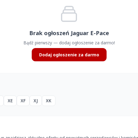
Brak ogłoszeń Jaguar E-Pace
Bądź pierwszy — dodaj ogłoszenie za darmo!
Dodaj ogłoszenie za darmo
XE
XF
XJ
XK
kup znajdziesz aktualne oferty od prywatnych sprzedawców i komisó