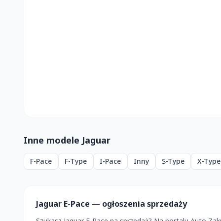
Inne modele Jaguar
F-Pace
F-Type
I-Pace
Inny
S-Type
X-Type
Jaguar E-Pace — ogłoszenia sprzedaży
Szukasz Jaguar E-Pace na sprzedaż? Na portalu Auto Za