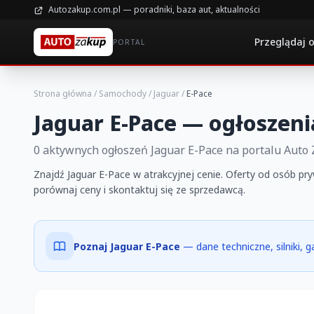
Autozakup.com.pl — poradniki, baza aut, aktualności
Przeglądaj 
PORTAL
Strona główna
/
Samochody
/
Jaguar
/
E-Pace
Jaguar E-Pace — ogłoszeni
0 aktywnych ogłoszeń Jaguar E-Pace na portalu Auto
Znajdź Jaguar E-Pace w atrakcyjnej cenie. Oferty od osób pry
porównaj ceny i skontaktuj się ze sprzedawcą.
Poznaj Jaguar E-Pace
— dane techniczne, silniki, 