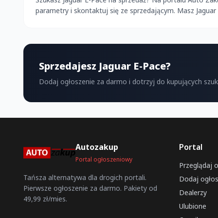
parametry i skontaktuj się ze sprzedającym. Masz Jagua
Sprzedajesz Jaguar E-Pace?
Dodaj ogłoszenie za darmo i dotrzyj do kupujących szu
Autozakup
Portal
Portal ogłoszeniowy
Przeglądaj 
Tańsza alternatywa dla drogich portali.
Dodaj ogłos
Pierwsze ogłoszenie za darmo. Pakiety od
Dealerzy
49,99 zł/mies.
Ulubione