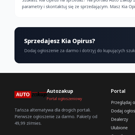
parametry i skontaktuj się ze sprzedającym. Masz Kia O
Sprzedajesz Kia Opirus?
Dodaj ogłoszenie za darmo i dotrzyj do kupujących szu
Autozakup
Portal
Portal ogłoszeniowy
Przeglądaj 
Tańsza alternatywa dla drogich portali.
Dodaj ogłos
Pierwsze ogłoszenie za darmo. Pakiety od
Dealerzy
49,99 zł/mies.
Ulubione