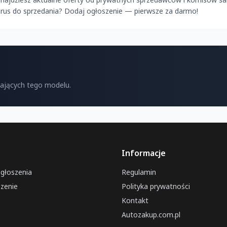
pirus do sprzedania? Dodaj ogłoszenie — pierwsze za darmo!
kających tego modelu.
Informacje
ogłoszenia
Regulamin
zenie
Polityka prywatności
Kontakt
Autozakup.com.pl