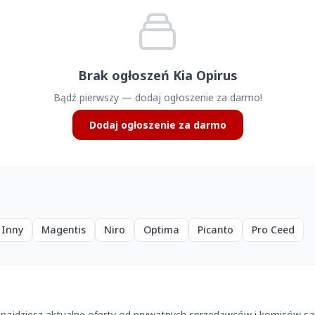
Brak ogłoszeń Kia Opirus
Bądź pierwszy — dodaj ogłoszenie za darmo!
Dodaj ogłoszenie za darmo
Inny
Magentis
Niro
Optima
Picanto
Pro Ceed
znajdziesz aktualne oferty od prywatnych sprzedawców i komisów s