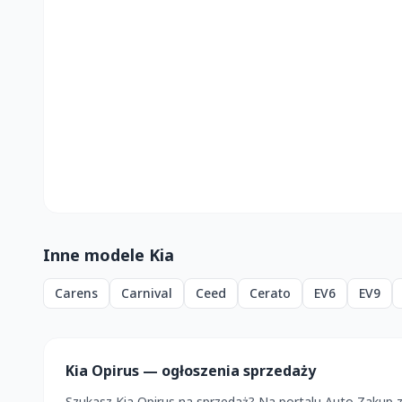
Inne modele Kia
Carens
Carnival
Ceed
Cerato
EV6
EV9
Kia Opirus — ogłoszenia sprzedaży
Szukasz Kia Opirus na sprzedaż? Na portalu Auto Zakup 