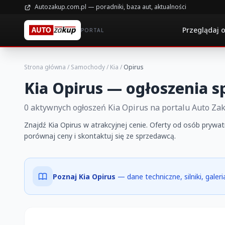
Autozakup.com.pl — poradniki, baza aut, aktualności
Przeglądaj 
PORTAL
Strona główna
/
Samochody
/
Kia
/
Opirus
Kia Opirus — ogłoszenia s
0 aktywnych ogłoszeń Kia Opirus na portalu Auto Za
Znajdź Kia Opirus w atrakcyjnej cenie. Oferty od osób prywat
porównaj ceny i skontaktuj się ze sprzedawcą.
Poznaj Kia Opirus
— dane techniczne, silniki, galer