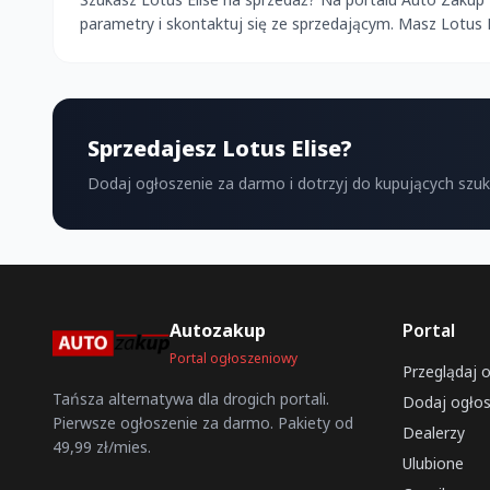
parametry i skontaktuj się ze sprzedającym. Masz Lotus
Sprzedajesz Lotus Elise?
Dodaj ogłoszenie za darmo i dotrzyj do kupujących szu
Autozakup
Portal
Portal ogłoszeniowy
Przeglądaj 
Tańsza alternatywa dla drogich portali.
Dodaj ogłos
Pierwsze ogłoszenie za darmo. Pakiety od
Dealerzy
49,99 zł/mies.
Ulubione