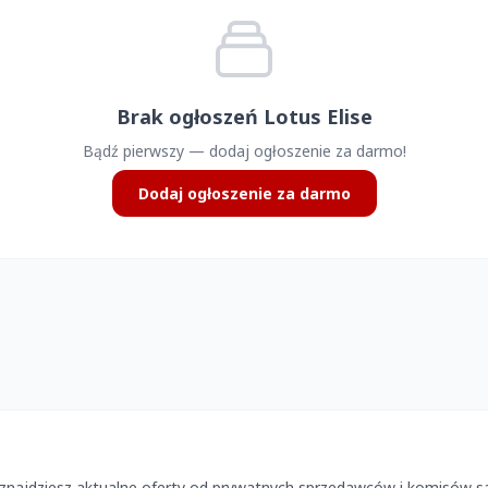
Brak ogłoszeń Lotus Elise
Bądź pierwszy — dodaj ogłoszenie za darmo!
Dodaj ogłoszenie za darmo
 znajdziesz aktualne oferty od prywatnych sprzedawców i komisów 