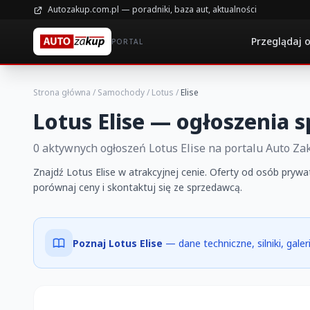
Autozakup.com.pl — poradniki, baza aut, aktualności
Przeglądaj 
PORTAL
Strona główna
/
Samochody
/
Lotus
/
Elise
Lotus Elise — ogłoszenia 
0 aktywnych ogłoszeń Lotus Elise na portalu Auto Za
Znajdź Lotus Elise w atrakcyjnej cenie. Oferty od osób prywa
porównaj ceny i skontaktuj się ze sprzedawcą.
Poznaj Lotus Elise
— dane techniczne, silniki, gale