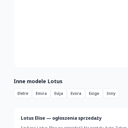
Inne modele Lotus
Eletre
Emira
Evija
Evora
Exige
Inny
Lotus Elise — ogłoszenia sprzedaży
Szukasz Lotus Elise na sprzedaż? Na portalu Auto Zakup