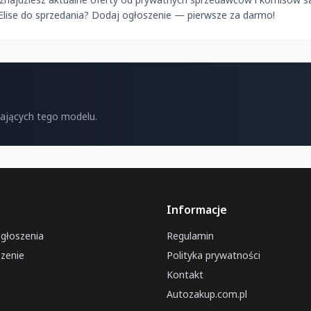
 Elise do sprzedania? Dodaj ogłoszenie — pierwsze za darmo!
kających tego modelu.
Informacje
ogłoszenia
Regulamin
zenie
Polityka prywatności
Kontakt
Autozakup.com.pl