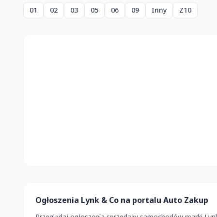
01
02
03
05
06
09
Inny
Z10
Ogłoszenia Lynk & Co na portalu Auto Zakup
Przeglądaj ogłoszenia sprzedaży samochodów marki Lynk 