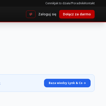
Cennik
Jak to działa?
Poradniki
Kontakt
Zaloguj się
Dołącz za darmo
.
Baza wiedzy Lynk & Co →