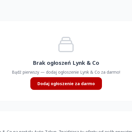
Brak ogłoszeń Lynk & Co
Bądź pierwszy — dodaj ogłoszenie Lynk & Co za darmo!
Dodaj ogłoszenie za darmo
& Co na portalu Auto Zakup. Znajdziesz tu oferty od osób prywatnyc