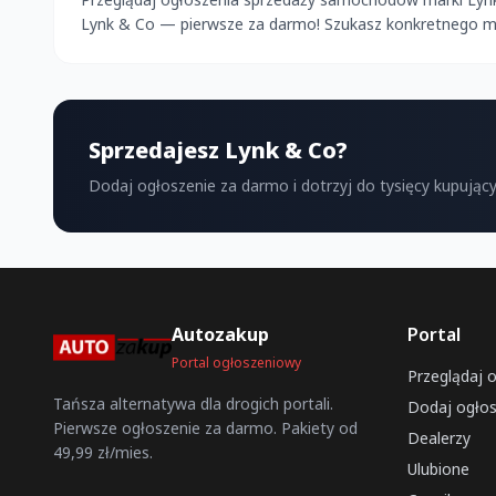
Lynk & Co — pierwsze za darmo! Szukasz konkretnego mode
Sprzedajesz Lynk & Co?
Dodaj ogłoszenie za darmo i dotrzyj do tysięcy kupujący
Autozakup
Portal
Portal ogłoszeniowy
Przeglądaj 
Tańsza alternatywa dla drogich portali.
Dodaj ogłos
Pierwsze ogłoszenie za darmo. Pakiety od
Dealerzy
49,99 zł/mies.
Ulubione