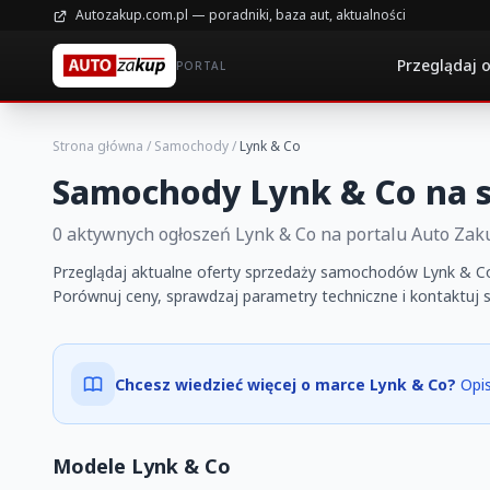
Autozakup.com.pl — poradniki, baza aut, aktualności
Przeglądaj 
PORTAL
Strona główna
/
Samochody
/
Lynk & Co
Samochody Lynk & Co na 
0 aktywnych ogłoszeń Lynk & Co na portalu Auto Zak
Przeglądaj aktualne oferty sprzedaży samochodów Lynk & Co 
Porównuj ceny, sprawdzaj parametry techniczne i kontaktuj 
Chcesz wiedzieć więcej o marce Lynk & Co?
Opis
Modele Lynk & Co