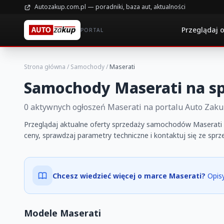
Autozakup.com.pl — poradniki, baza aut, aktualności
Przeglądaj 
PORTAL
Strona główna
/
Samochody
/
Maserati
Samochody Maserati na s
0 aktywnych ogłoszeń Maserati na portalu Auto Zak
Przeglądaj aktualne oferty sprzedaży samochodów Maserati 
ceny, sprawdzaj parametry techniczne i kontaktuj się ze spr
Chcesz wiedzieć więcej o marce Maserati?
Opisy
Modele Maserati