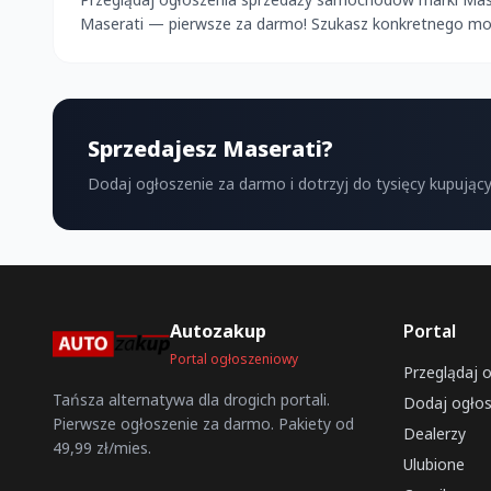
Maserati — pierwsze za darmo! Szukasz konkretnego model
Sprzedajesz Maserati?
Dodaj ogłoszenie za darmo i dotrzyj do tysięcy kupujący
Autozakup
Portal
Portal ogłoszeniowy
Przeglądaj 
Tańsza alternatywa dla drogich portali.
Dodaj ogłos
Pierwsze ogłoszenie za darmo. Pakiety od
Dealerzy
49,99 zł/mies.
Ulubione