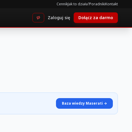
Cennik
Jak to działa?
Poradniki
Kontakt
Zaloguj się
Dołącz za darmo
Baza wiedzy Maserati →