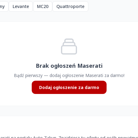
ny
Levante
MC20
Quattroporte
Brak ogłoszeń Maserati
Bądź pierwszy — dodaj ogłoszenie Maserati za darmo!
Dodaj ogłoszenie za darmo
ti na portalu Auto Zakup. Znajdziesz tu oferty od osób prywatnych