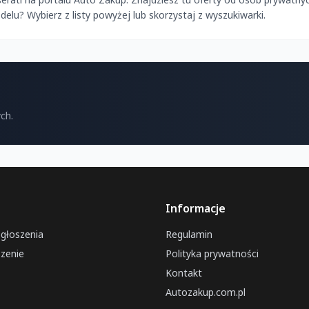
u? Wybierz z listy powyżej lub skorzystaj z wyszukiwarki.
ch.
Informacje
ogłoszenia
Regulamin
zenie
Polityka prywatności
Kontakt
Autozakup.com.pl