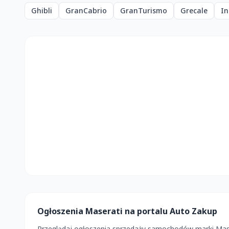
Ghibli
GranCabrio
GranTurismo
Grecale
In
Ogłoszenia Maserati na portalu Auto Zakup
Przeglądaj ogłoszenia sprzedaży samochodów marki Masera