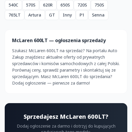
540C
570S
620R
650S
720S
750S
765LT
Artura
GT
Inny
P1
Senna
McLaren 600LT — ogłoszenia sprzedaży
Szukasz McLaren 600LT na sprzedaż? Na portalu Auto
Zakup znajdziesz aktualne oferty od prywatnych
sprzedawców i komisów samochodowych z całej Polski.
Porównaj ceny, sprawdź parametry i skontaktuj się ze
sprzedającym. Masz McLaren 600LT do sprzedania?
Dodaj ogłoszenie — pierwsze za darmo!
Sprzedajesz McLaren 600LT?
Dodaj ogłoszenie za darmo i dotrzyj do kupujących
szukających tego modelu.