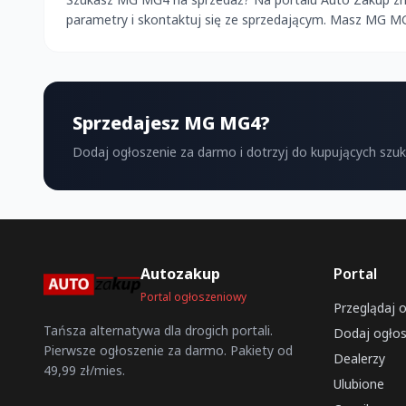
parametry i skontaktuj się ze sprzedającym. Masz MG M
Sprzedajesz MG MG4?
Dodaj ogłoszenie za darmo i dotrzyj do kupujących szu
Autozakup
Portal
Portal ogłoszeniowy
Przeglądaj 
Tańsza alternatywa dla drogich portali.
Dodaj ogłos
Pierwsze ogłoszenie za darmo. Pakiety od
Dealerzy
49,99 zł/mies.
Ulubione