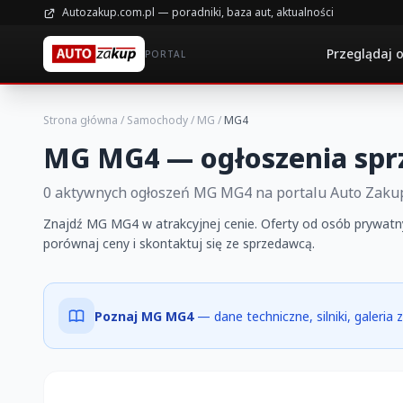
Autozakup.com.pl — poradniki, baza aut, aktualności
Przeglądaj 
PORTAL
Strona główna
/
Samochody
/
MG
/
MG4
MG MG4 — ogłoszenia spr
0 aktywnych ogłoszeń MG MG4 na portalu Auto Zaku
Znajdź MG MG4 w atrakcyjnej cenie. Oferty od osób prywatnyc
porównaj ceny i skontaktuj się ze sprzedawcą.
Poznaj MG MG4
— dane techniczne, silniki, galeria