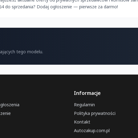
G4 do sprzedania? Dodaj ogłoszenie — pierwsze za darmo!
kających tego modelu.
Informacje
ogłoszenia
Regulamin
zenie
Polityka prywatności
Kontakt
Autozakup.com.pl