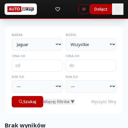
Dołącz
MARKA
MODEL
CENA OD
CENA DO
ROK OD
ROK DO
Szukaj
Więcej filtrów ▼
Wyczyść filtry
Brak wyników