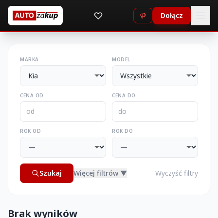
Dołącz
MARKA
MODEL
CENA OD
CENA DO
ROK OD
ROK DO
Szukaj
Więcej filtrów ▼
Wyczyść filtry
Brak wyników