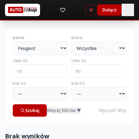
Dołącz
MARKA
MODEL
CENA OD
CENA DO
ROK OD
ROK DO
Szukaj
Więcej filtrów ▼
Wyczyść filtry
Brak wyników