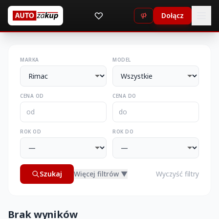
Dołącz
MARKA
MODEL
CENA OD
CENA DO
ROK OD
ROK DO
Szukaj
Więcej filtrów ▼
Wyczyść filtry
Brak wyników