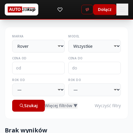
Dołącz
MARKA
MODEL
CENA OD
CENA DO
ROK OD
ROK DO
Szukaj
Więcej filtrów ▼
Wyczyść filtry
Brak wyników