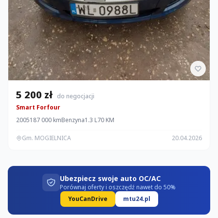
5 200 zł
do negocjacji
Smart Forfour
2005
187 000 km
Benzyna
1.3 L
70 KM
Gm. MOGIELNICA
20.04.2026
Ubezpiecz swoje auto OC/AC
Porównaj oferty i oszczędź nawet do 50%
YouCanDrive
mtu24.pl