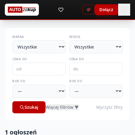
Dołącz
MARKA
MODEL
CENA OD
CENA DO
ROK OD
ROK DO
Szukaj
Więcej filtrów ▼
Wyczyść filtry
1 ogłoszeń