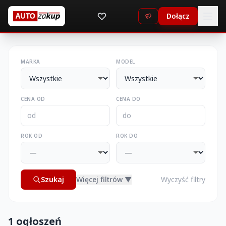
Dołącz
MARKA
MODEL
CENA OD
CENA DO
ROK OD
ROK DO
Szukaj
Więcej filtrów ▼
Wyczyść filtry
1 ogłoszeń