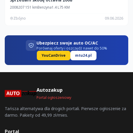
2008
207 151 km
Benzyna
1.4 L
75 KM
Zbójno
09.06.2026
Ubezpiecz swoje auto OC/AC
Porównaj oferty i oszczędź nawet do 50%
YouCanDrive
mtu24.pl
Autozakup
Portal ogłoszeniowy
Tańsza alternatywa dla drogich portali. Pierwsze ogłoszenie za
darmo. Pakiety od 49,99 zł/mies.
Portal