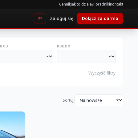
Cennik
Jak to działa?
Poradniki
Kontakt
Zaloguj się
Dołącz za darmo
K OD
ROK DO
Wyczyść filtry
Sortuj: