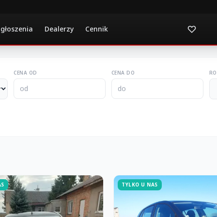
ogłoszenia
Dealerzy
Cennik
CENA OD
CENA DO
RO
AS
TYLKO U NAS