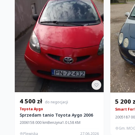
4 500 zł
5 200 
do negocjacji
Toyota Aygo
Smart For
Sprzedam tanio Toyota Aygo 2006
2005
187 0
2006
158 000 km
Benzyna
1.0 L
58 KM
Gm. MOG
Plewiska
27.06.2026