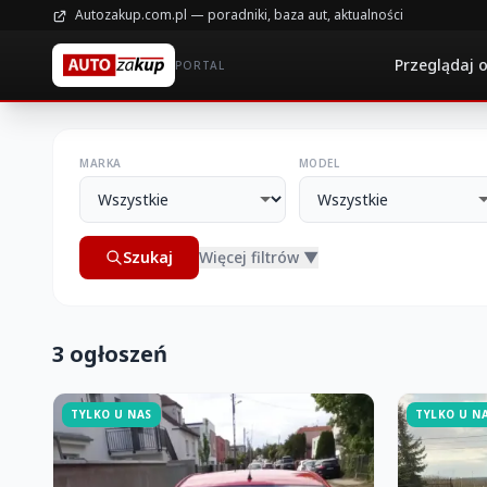
Autozakup.com.pl — poradniki, baza aut, aktualności
Przeglądaj 
PORTAL
MARKA
MODEL
Szukaj
Więcej filtrów ▼
3 ogłoszeń
TYLKO U NAS
TYLKO U N