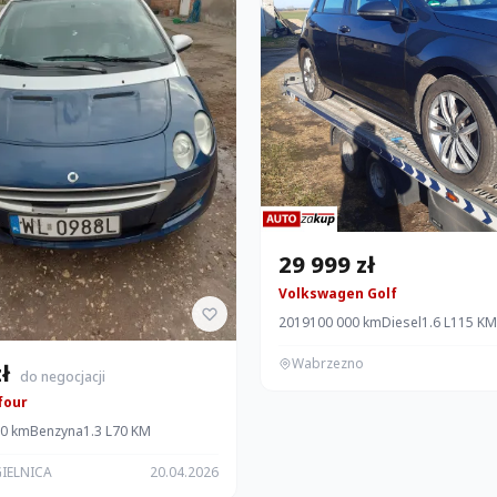
29 999 zł
Volkswagen Golf
2019
100 000 km
Diesel
1.6 L
115 KM
Wabrzezno
zł
do negocjacji
four
00 km
Benzyna
1.3 L
70 KM
IELNICA
20.04.2026