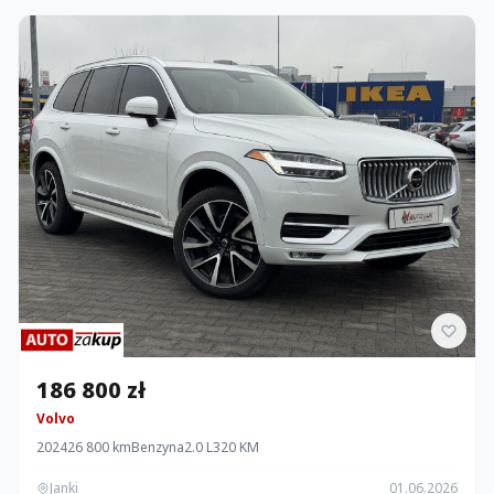
186 800 zł
Volvo
2024
26 800 km
Benzyna
2.0 L
320 KM
Janki
01.06.2026