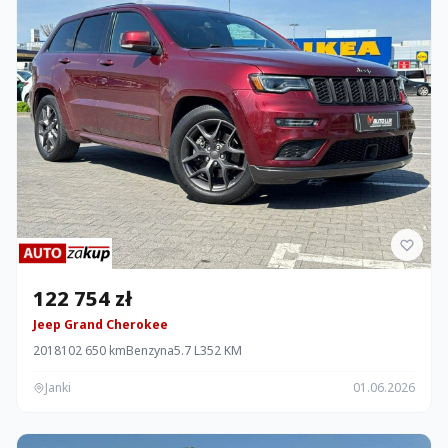
122 754 zł
Jeep Grand Cherokee
2018
102 650 km
Benzyna
5.7 L
352 KM
Janki
01.06.2026