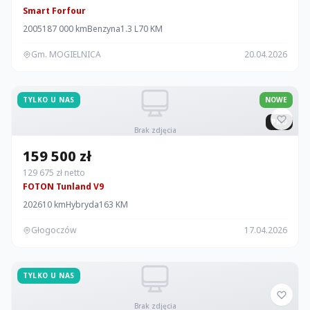
Smart Forfour
2005
187 000 km
Benzyna
1.3 L
70 KM
Gm. MOGIELNICA
20.04.2026
TYLKO U NAS
NOWE
PRO
Brak zdjęcia
159 500 zł
129 675 zł netto
FOTON Tunland V9
2026
10 km
Hybryda
163 KM
Głogoczów
17.04.2026
TYLKO U NAS
Brak zdjęcia