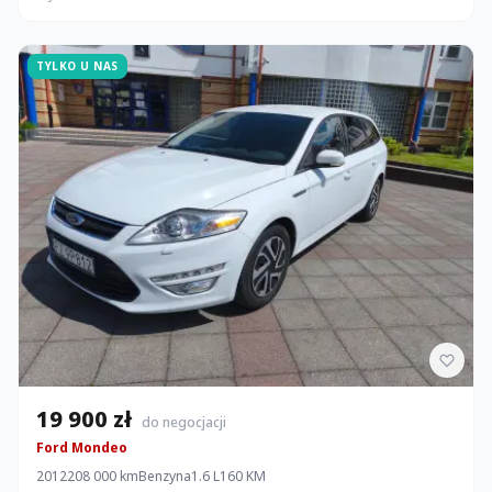
TYLKO U NAS
19 900 zł
do negocjacji
Ford Mondeo
2012
208 000 km
Benzyna
1.6 L
160 KM