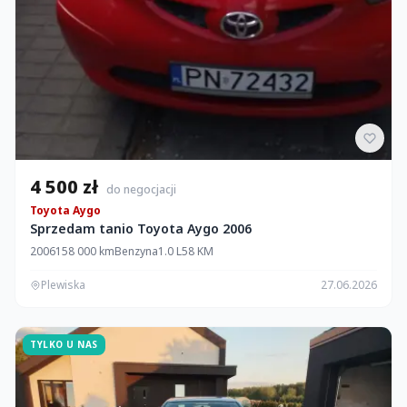
4 500 zł
do negocjacji
Toyota Aygo
Sprzedam tanio Toyota Aygo 2006
2006
158 000 km
Benzyna
1.0 L
58 KM
Plewiska
27.06.2026
TYLKO U NAS