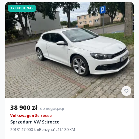
TYLKO U NAS
38 900 zł
do negocjacji
Volkswagen Scirocco
Sprzedam VW Scirocco
2013
147 000 km
Benzyna
1.4 L
180 KM