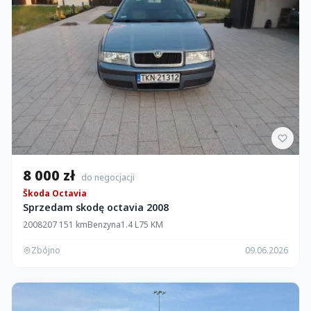
8 000 zł
do negocjacji
Škoda Octavia
Sprzedam skodę octavia 2008
2008
207 151 km
Benzyna
1.4 L
75 KM
Zbójno
09.06.2026