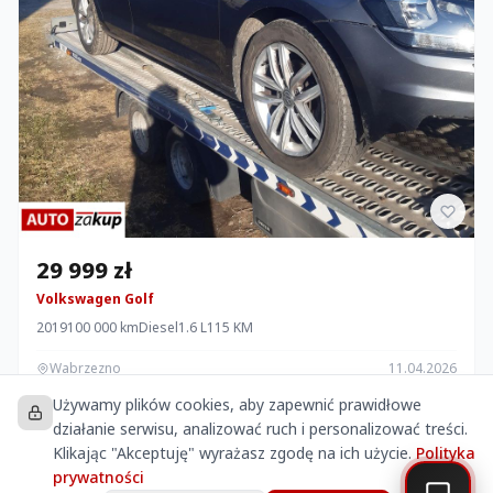
29 999 zł
Volkswagen Golf
2019
100 000 km
Diesel
1.6 L
115 KM
Wabrzezno
11.04.2026
Używamy plików cookies, aby zapewnić prawidłowe
działanie serwisu, analizować ruch i personalizować treści.
Klikając "Akceptuję" wyrażasz zgodę na ich użycie.
Polityka
Ubezpiecz swoje auto OC/AC
prywatności
Porównaj oferty i oszczędź nawet do 50%