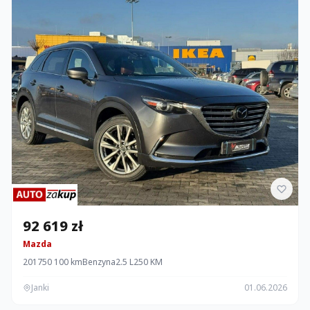
92 619 zł
Mazda
2017
50 100 km
Benzyna
2.5 L
250 KM
Janki
01.06.2026