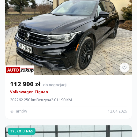
112 900 zł
do negocjacji
Volkswagen Tiguan
2022
62 250 km
Benzyna
2.0 L
190 KM
Tarnów
12.04.2026
TYLKO U NAS