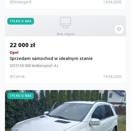
Nowogard
14.04.2026
TYLKO U NAS
Brak zdjęcia
22 000 zł
Opel
Sprzedam samochod w idealnym stanie
2015
150 000 km
Benzyna
1.4 L
Czersk
14.04.2026
TYLKO U NAS