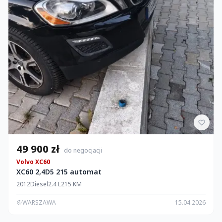
49 900 zł
do negocjacji
Volvo XC60
XC60 2,4D5 215 automat
2012
Diesel
2.4 L
215 KM
WARSZAWA
15.04.2026