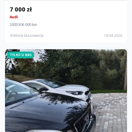
7 000 zł
Audi
2005
306 000 km
Mińsk Mazowiecki
16.04.2026
TYLKO U NAS