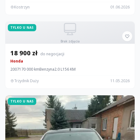
Kostrzyn
01.06.2026
TYLKO U NAS
Brak zdjęcia
18 900 zł
do negocjacji
Honda
2007
170 000 km
Benzyna
2.0 L
156 KM
Trzydnik Duży
11.05.2026
TYLKO U NAS