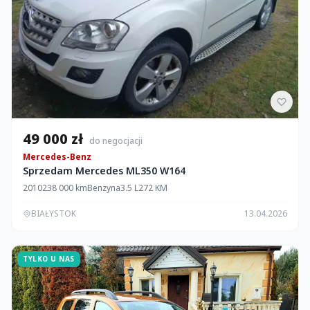
49 000 zł
do negocjacji
Mercedes-Benz
Sprzedam Mercedes ML350 W164
2010
238 000 km
Benzyna
3.5 L
272 KM
BIAŁYSTOK
13.04.2026
TYLKO U NAS