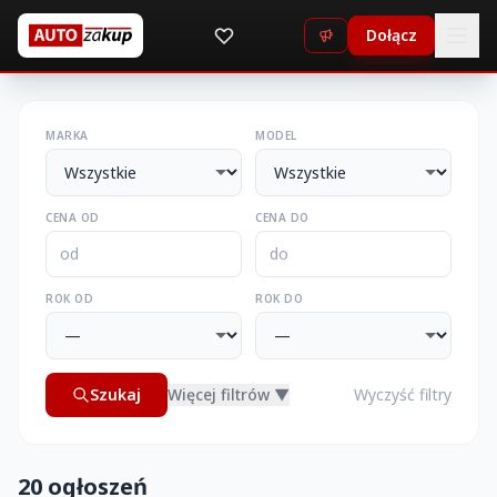
Dołącz
MARKA
MODEL
CENA OD
CENA DO
ROK OD
ROK DO
Szukaj
Więcej filtrów ▼
Wyczyść filtry
20 ogłoszeń