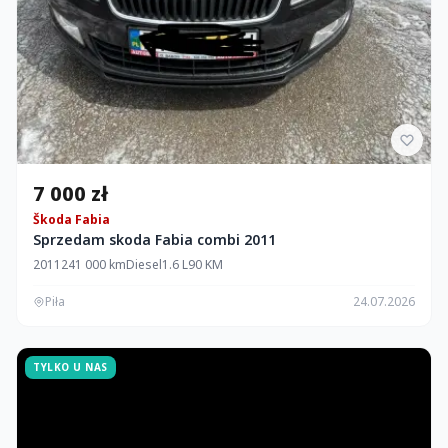
7 000 zł
Škoda Fabia
Sprzedam skoda Fabia combi 2011
2011
241 000 km
Diesel
1.6 L
90 KM
Piła
24.07.2026
TYLKO U NAS