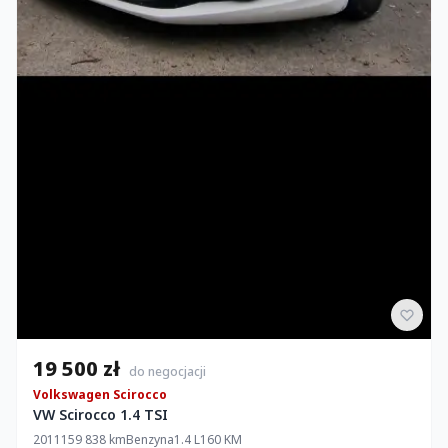
19 500 zł
do negocjacji
Volkswagen Scirocco
VW Scirocco 1.4 TSI
2011
159 838 km
Benzyna
1.4 L
160 KM