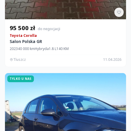
95 500 zł
do negocjacji
Toyota Corolla
Salon Polska GR
2023
40 000 km
Hybryda
1.8 L
140 KM
Tluszcz
11.04.2026
TYLKO U NAS