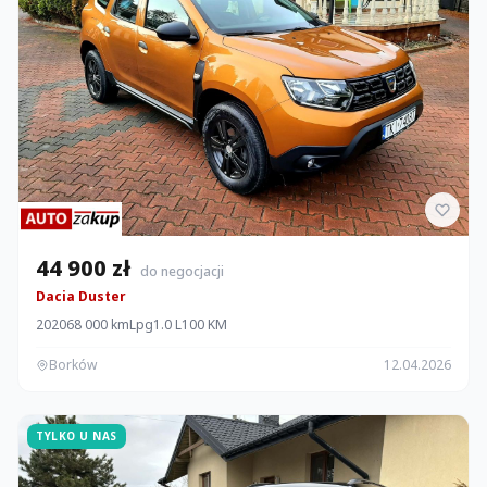
44 900 zł
do negocjacji
Dacia Duster
2020
68 000 km
Lpg
1.0 L
100 KM
Borków
12.04.2026
TYLKO U NAS