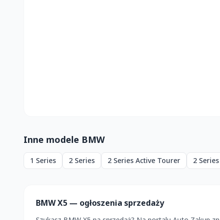
Inne modele BMW
1 Series
2 Series
2 Series Active Tourer
2 Serie
BMW X5 — ogłoszenia sprzedaży
Szukasz BMW X5 na sprzedaż? Na portalu Auto Zakup zna