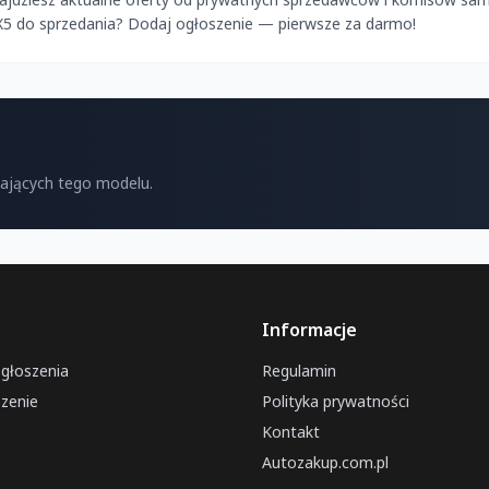
X5 do sprzedania? Dodaj ogłoszenie — pierwsze za darmo!
kających tego modelu.
Informacje
ogłoszenia
Regulamin
zenie
Polityka prywatności
Kontakt
Autozakup.com.pl