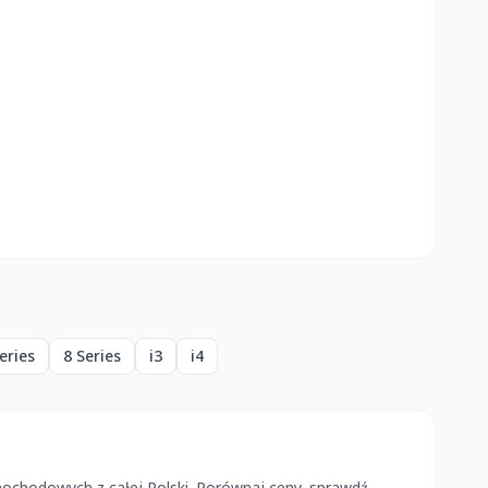
eries
8 Series
i3
i4
ochodowych z całej Polski. Porównaj ceny, sprawdź