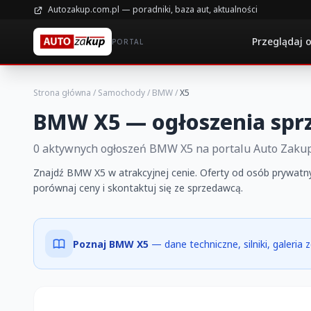
Autozakup.com.pl — poradniki, baza aut, aktualności
Przeglądaj 
PORTAL
Strona główna
/
Samochody
/
BMW
/
X5
BMW X5 — ogłoszenia spr
0 aktywnych ogłoszeń BMW X5 na portalu Auto Zaku
Znajdź BMW X5 w atrakcyjnej cenie. Oferty od osób prywatnyc
porównaj ceny i skontaktuj się ze sprzedawcą.
Poznaj BMW X5
— dane techniczne, silniki, galeria