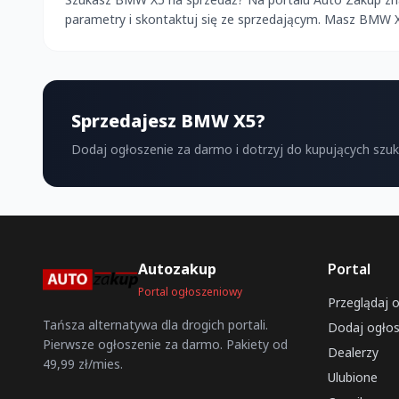
parametry i skontaktuj się ze sprzedającym. Masz BMW 
Sprzedajesz BMW X5?
Dodaj ogłoszenie za darmo i dotrzyj do kupujących szu
Autozakup
Portal
Portal ogłoszeniowy
Przeglądaj 
Tańsza alternatywa dla drogich portali.
Dodaj ogłos
Pierwsze ogłoszenie za darmo. Pakiety od
Dealerzy
49,99 zł/mies.
Ulubione