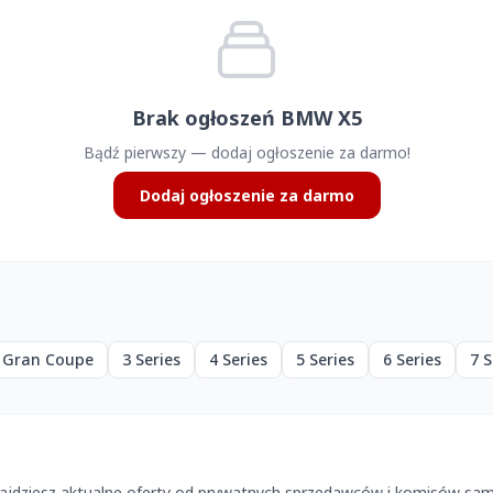
Brak ogłoszeń BMW X5
Bądź pierwszy — dodaj ogłoszenie za darmo!
Dodaj ogłoszenie za darmo
s Gran Coupe
3 Series
4 Series
5 Series
6 Series
7 S
jdziesz aktualne oferty od prywatnych sprzedawców i komisów sam