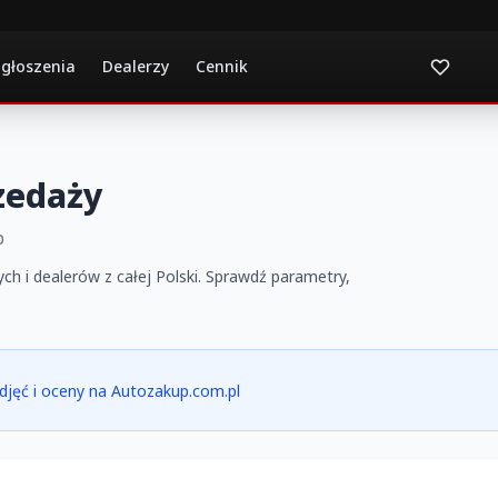
ogłoszenia
Dealerzy
Cennik
zedaży
p
h i dealerów z całej Polski. Sprawdź parametry,
 zdjęć i oceny na Autozakup.com.pl