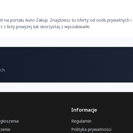
na portalu Auto Zakup. Znajdziesz tu oferty od osób prywatnych i
z listy powyżej lub skorzystaj z wyszukiwarki.
ch.
Informacje
ogłoszenia
Regulamin
zenie
Polityka prywatności