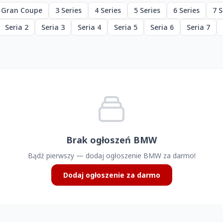
s Gran Coupe
3 Series
4 Series
5 Series
6 Series
7 S
Seria 2
Seria 3
Seria 4
Seria 5
Seria 6
Seria 7
Brak ogłoszeń BMW
Bądź pierwszy — dodaj ogłoszenie BMW za darmo!
Dodaj ogłoszenie za darmo