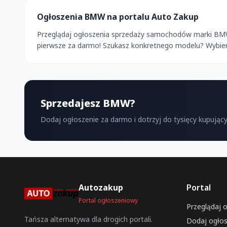
Ogłoszenia BMW na portalu Auto Zakup
Przeglądaj ogłoszenia sprzedaży samochodów marki BMW 
pierwsze za darmo! Szukasz konkretnego modelu? Wybierz 
Sprzedajesz BMW?
Dodaj ogłoszenie za darmo i dotrzyj do tysięcy kupujący
Autozakup
Portal
Portal ogłoszeniowy
Przeglądaj 
Tańsza alternatywa dla drogich portali.
Dodaj ogłos