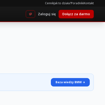
Cennik
Jak to działa?
Poradniki
Kontakt
Zaloguj się
Dołącz za darmo
Baza wiedzy BMW →