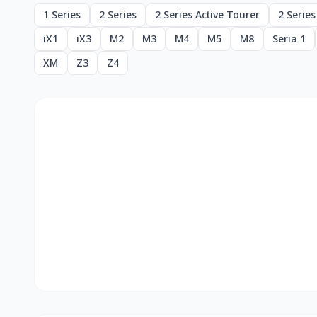
1 Series
2 Series
2 Series Active Tourer
2 Serie
iX1
iX3
M2
M3
M4
M5
M8
Seria 1
XM
Z3
Z4