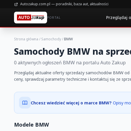
Autozakup.com.pl — poradniki, baza aut, aktualności
Przeglądaj 
PORTAL
Strona główna
/
Samochody
/
BMW
Samochody BMW na sprze
0 aktywnych ogłoszeń BMW na portalu Auto Zakup
Przeglądaj aktualne oferty sprzedaży samochodów BMW od o
ceny, sprawdzaj parametry techniczne i kontaktuj się ze spr
Chcesz wiedzieć więcej o marce BMW?
Opisy mod
Modele BMW