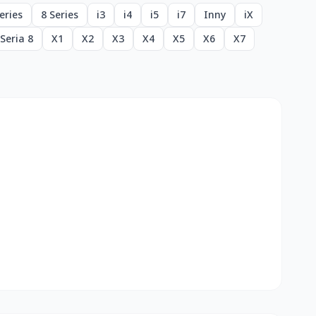
eries
8 Series
i3
i4
i5
i7
Inny
iX
Seria 8
X1
X2
X3
X4
X5
X6
X7