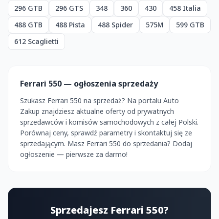
296 GTB
296 GTS
348
360
430
458 Italia
488 GTB
488 Pista
488 Spider
575M
599 GTB
612 Scaglietti
Ferrari 550 — ogłoszenia sprzedaży
Szukasz Ferrari 550 na sprzedaż? Na portalu Auto
Zakup znajdziesz aktualne oferty od prywatnych
sprzedawców i komisów samochodowych z całej Polski.
Porównaj ceny, sprawdź parametry i skontaktuj się ze
sprzedającym. Masz Ferrari 550 do sprzedania? Dodaj
ogłoszenie — pierwsze za darmo!
Sprzedajesz Ferrari 550?