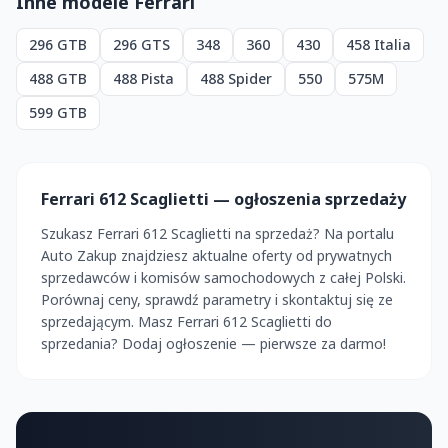
Inne modele Ferrari
296 GTB
296 GTS
348
360
430
458 Italia
488 GTB
488 Pista
488 Spider
550
575M
599 GTB
Ferrari 612 Scaglietti — ogłoszenia sprzedaży
Szukasz Ferrari 612 Scaglietti na sprzedaż? Na portalu
Auto Zakup znajdziesz aktualne oferty od prywatnych
sprzedawców i komisów samochodowych z całej Polski.
Porównaj ceny, sprawdź parametry i skontaktuj się ze
sprzedającym. Masz Ferrari 612 Scaglietti do
sprzedania? Dodaj ogłoszenie — pierwsze za darmo!