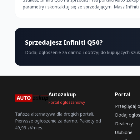
parametry i skontaktuj się ze sprzedającym. Masz Infini
Sprzedajesz Infiniti Q50?
Dodaj ogłoszenie za darmo i dotrzyj do kupujących szu
Autozakup
Portal
Portal ogłoszeniowy
Przeglądaj 
Tańsza alternatywa dla drogich portali.
Dodaj ogłos
Pierwsze ogłoszenie za darmo. Pakiety od
Dealerzy
49,99 zł/mies.
Ulubione