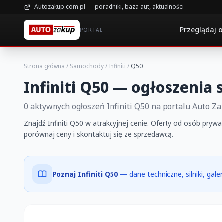
Autozakup.com.pl — poradniki, baza aut, aktualności
Przeglądaj 
PORTAL
Strona główna
/
Samochody
/
Infiniti
/
Q50
Infiniti Q50 — ogłoszenia
0 aktywnych ogłoszeń Infiniti Q50 na portalu Auto Z
Znajdź Infiniti Q50 w atrakcyjnej cenie. Oferty od osób prywa
porównaj ceny i skontaktuj się ze sprzedawcą.
Poznaj Infiniti Q50
— dane techniczne, silniki, gal