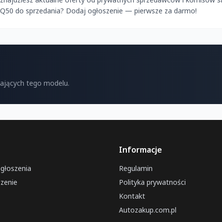
ti Q50 do sprzedania? Dodaj ogłoszenie — pierwsze za darmo!
kających tego modelu.
Informacje
ogłoszenia
Regulamin
zenie
Polityka prywatności
Kontakt
Autozakup.com.pl