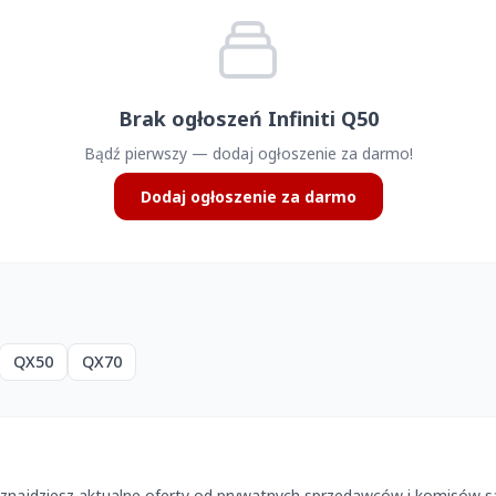
Brak ogłoszeń Infiniti Q50
Bądź pierwszy — dodaj ogłoszenie za darmo!
Dodaj ogłoszenie za darmo
QX50
QX70
p znajdziesz aktualne oferty od prywatnych sprzedawców i komisów 