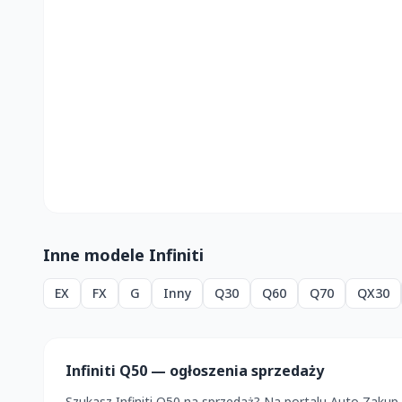
Inne modele Infiniti
EX
FX
G
Inny
Q30
Q60
Q70
QX30
Infiniti Q50 — ogłoszenia sprzedaży
Szukasz Infiniti Q50 na sprzedaż? Na portalu Auto Zaku