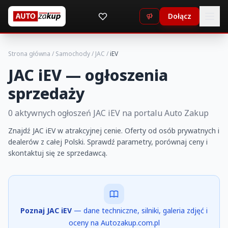
Dołącz
Strona główna
/
Samochody
/
JAC
/
iEV
JAC iEV — ogłoszenia
sprzedaży
0 aktywnych ogłoszeń JAC iEV na portalu Auto Zakup
Znajdź JAC iEV w atrakcyjnej cenie. Oferty od osób prywatnych i
dealerów z całej Polski. Sprawdź parametry, porównaj ceny i
skontaktuj się ze sprzedawcą.
Poznaj JAC iEV
— dane techniczne, silniki, galeria zdjęć i
oceny na Autozakup.com.pl