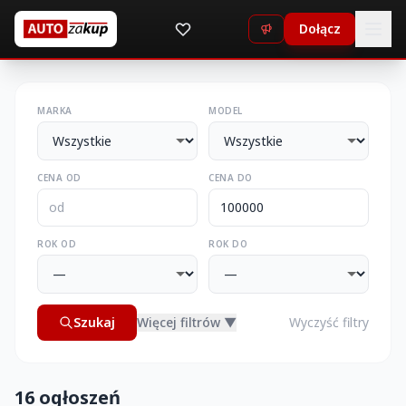
Dołącz
MARKA
MODEL
CENA OD
CENA DO
ROK OD
ROK DO
Szukaj
Więcej filtrów ▼
Wyczyść filtry
16 ogłoszeń