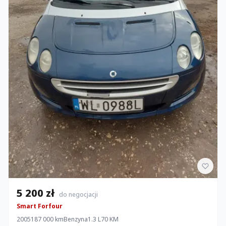
5 200 zł
do negocjacji
Smart Forfour
2005
187 000 km
Benzyna
1.3 L
70 KM