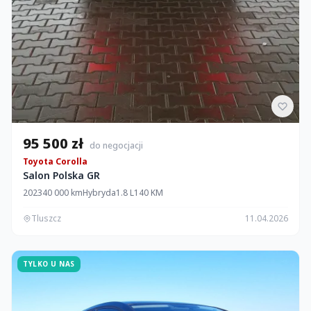
95 500 zł
do negocjacji
Toyota Corolla
Salon Polska GR
2023
40 000 km
Hybryda
1.8 L
140 KM
Tluszcz
11.04.2026
TYLKO U NAS