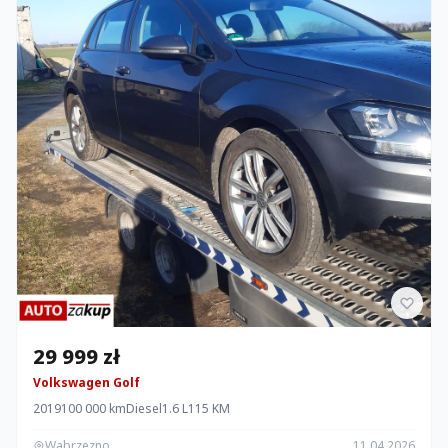
29 999 zł
Volkswagen Golf
2019
100 000 km
Diesel
1.6 L
115 KM
Wabrzezno
11.04.2026