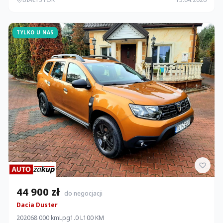
TYLKO U NAS
44 900 zł
do negocjacji
Dacia Duster
2020
68 000 km
Lpg
1.0 L
100 KM