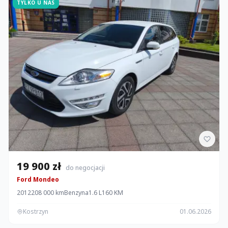
TYLKO U NAS
19 900 zł
do negocjacji
Ford Mondeo
2012
208 000 km
Benzyna
1.6 L
160 KM
Kostrzyn
01.06.2026