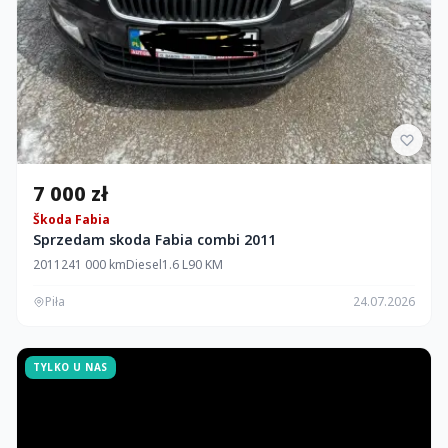
7 000 zł
Škoda Fabia
Sprzedam skoda Fabia combi 2011
2011
241 000 km
Diesel
1.6 L
90 KM
Piła
24.07.2026
TYLKO U NAS