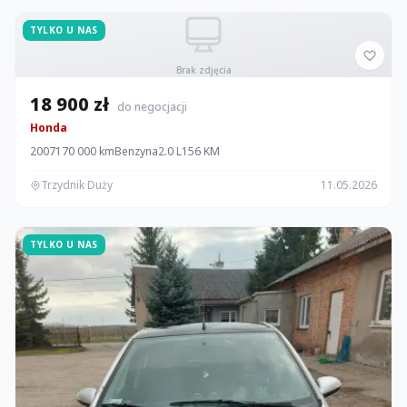
TYLKO U NAS
Brak zdjęcia
18 900 zł
do negocjacji
Honda
2007
170 000 km
Benzyna
2.0 L
156 KM
Trzydnik Duży
11.05.2026
TYLKO U NAS