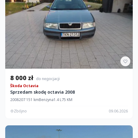
8 000 zł
do negocjacji
Škoda Octavia
Sprzedam skodę octavia 2008
2008
207 151 km
Benzyna
1.4 L
75 KM
Zbójno
09.06.2026