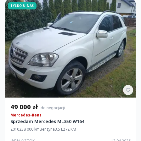
TYLKO U NAS
49 000 zł
do negocjacji
Mercedes-Benz
Sprzedam Mercedes ML350 W164
2010
238 000 km
Benzyna
3.5 L
272 KM
BIAŁYSTOK
13.04.2026