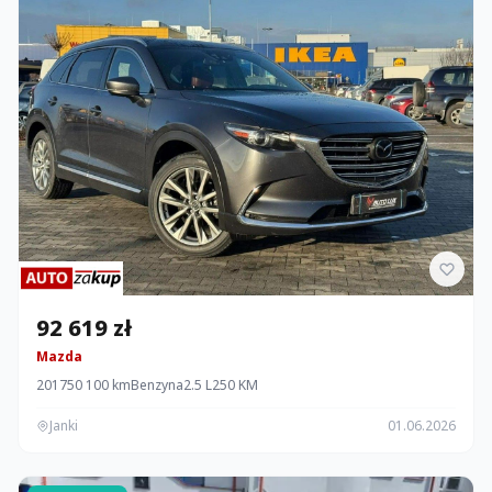
92 619 zł
Mazda
2017
50 100 km
Benzyna
2.5 L
250 KM
Janki
01.06.2026