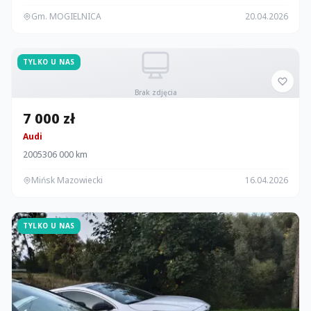
Gm. MOGIELNICA
20.04.2026
TYLKO U NAS
Brak zdjęcia
7 000 zł
Audi
2005
306 000 km
Mińsk Mazowiecki
16.04.2026
TYLKO U NAS