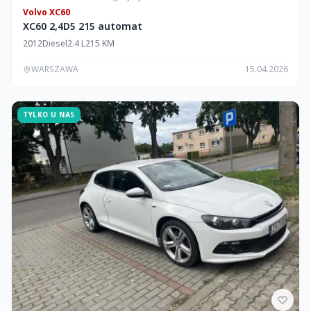
Volvo XC60
XC60 2,4D5 215 automat
2012
Diesel
2.4 L
215 KM
WARSZAWA
15.04.2026
TYLKO U NAS