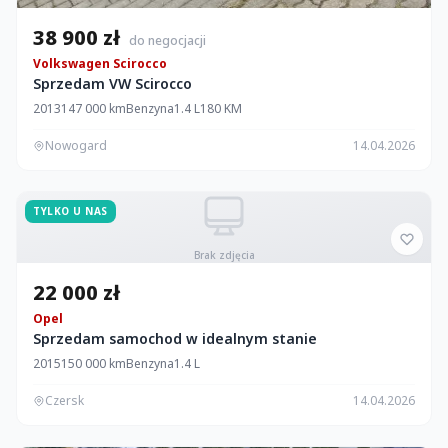
38 900 zł
do negocjacji
Volkswagen Scirocco
Sprzedam VW Scirocco
2013
147 000 km
Benzyna
1.4 L
180 KM
Nowogard
14.04.2026
TYLKO U NAS
Brak zdjęcia
22 000 zł
Opel
Sprzedam samochod w idealnym stanie
2015
150 000 km
Benzyna
1.4 L
Czersk
14.04.2026