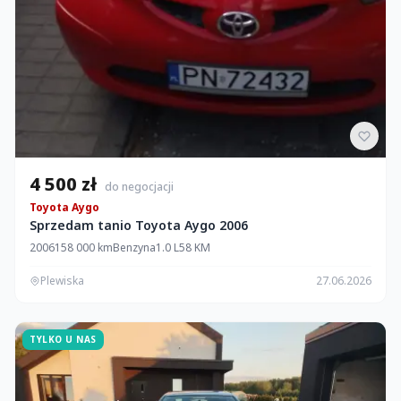
4 500 zł
do negocjacji
Toyota Aygo
Sprzedam tanio Toyota Aygo 2006
2006
158 000 km
Benzyna
1.0 L
58 KM
Plewiska
27.06.2026
TYLKO U NAS