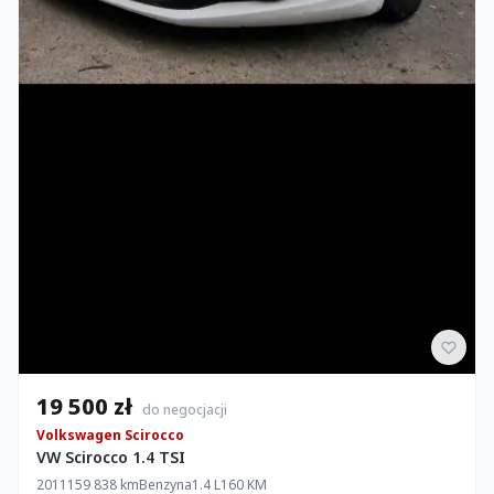
19 500 zł
do negocjacji
Volkswagen Scirocco
VW Scirocco 1.4 TSI
2011
159 838 km
Benzyna
1.4 L
160 KM