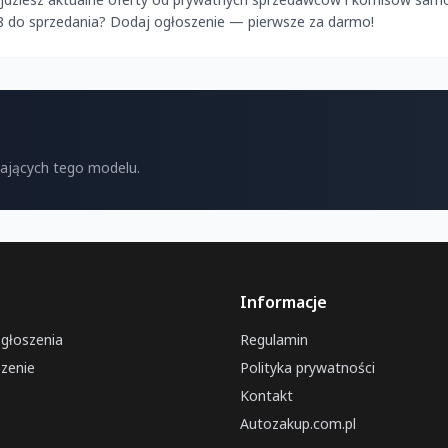
A8 do sprzedania? Dodaj ogłoszenie — pierwsze za darmo!
kających tego modelu.
Informacje
ogłoszenia
Regulamin
zenie
Polityka prywatności
Kontakt
Autozakup.com.pl