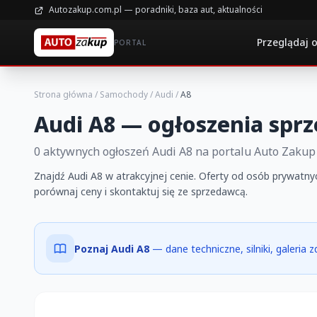
Autozakup.com.pl — poradniki, baza aut, aktualności
Przeglądaj 
PORTAL
Strona główna
/
Samochody
/
Audi
/
A8
Audi A8 — ogłoszenia spr
0 aktywnych ogłoszeń Audi A8 na portalu Auto Zakup
Znajdź Audi A8 w atrakcyjnej cenie. Oferty od osób prywatnyc
porównaj ceny i skontaktuj się ze sprzedawcą.
Poznaj Audi A8
— dane techniczne, silniki, galeria 