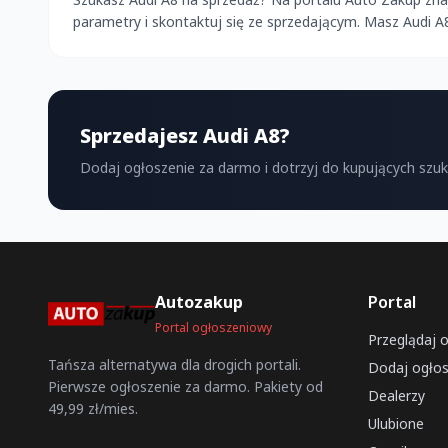
parametry i skontaktuj się ze sprzedającym. Masz Audi 
Sprzedajesz Audi A8?
Dodaj ogłoszenie za darmo i dotrzyj do kupujących szu
Autozakup
Portal
Portal ogłoszeniowy
Przeglądaj 
Tańsza alternatywa dla drogich portali.
Dodaj ogłos
Pierwsze ogłoszenie za darmo. Pakiety od
Dealerzy
49,99 zł/mies.
Ulubione