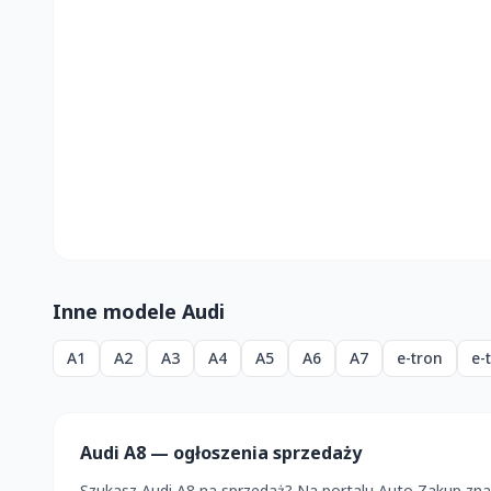
Inne modele Audi
A1
A2
A3
A4
A5
A6
A7
e-tron
e-
Audi A8 — ogłoszenia sprzedaży
Szukasz Audi A8 na sprzedaż? Na portalu Auto Zakup zn