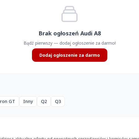
Brak ogłoszeń Audi A8
Bądź pierwszy — dodaj ogłoszenie za darmo!
Dodaj ogłoszenie za darmo
tron GT
Inny
Q2
Q3
ajdziesz aktualne oferty od prywatnych sprzedawców i komisów samo