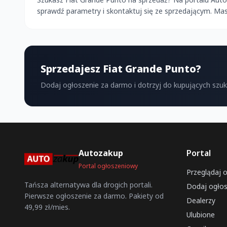
sprawdź parametry i skontaktuj się ze sprzedającym. Ma
Sprzedajesz Fiat Grande Punto?
Dodaj ogłoszenie za darmo i dotrzyj do kupujących szu
Autozakup
Portal
Portal ogłoszeniowy
Przeglądaj 
Tańsza alternatywa dla drogich portali.
Dodaj ogłos
Pierwsze ogłoszenie za darmo. Pakiety od
Dealerzy
49,99 zł/mies.
Ulubione