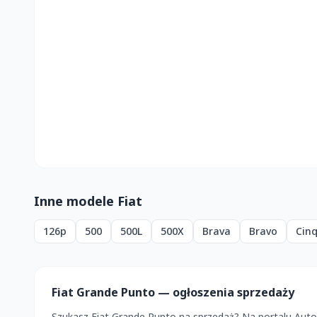
Inne modele Fiat
126p
500
500L
500X
Brava
Bravo
Cin
Fiat Grande Punto — ogłoszenia sprzedaży
Szukasz Fiat Grande Punto na sprzedaż? Na portalu Aut