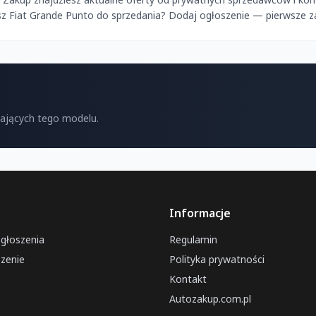
sz Fiat Grande Punto do sprzedania? Dodaj ogłoszenie — pierwsze z
kających tego modelu.
Informacje
ogłoszenia
Regulamin
zenie
Polityka prywatności
Kontakt
Autozakup.com.pl