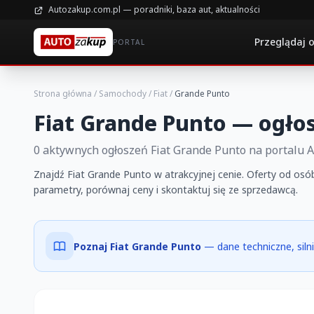
Autozakup.com.pl — poradniki, baza aut, aktualności
Przeglądaj 
PORTAL
Strona główna
/
Samochody
/
Fiat
/
Grande Punto
Fiat Grande Punto — ogło
0 aktywnych ogłoszeń Fiat Grande Punto na portalu 
Znajdź Fiat Grande Punto w atrakcyjnej cenie. Oferty od osób
parametry, porównaj ceny i skontaktuj się ze sprzedawcą.
Poznaj Fiat Grande Punto
— dane techniczne, silni