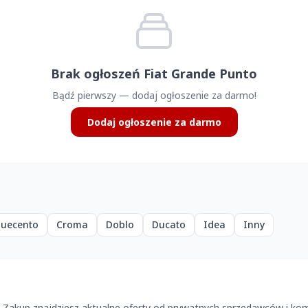
Brak ogłoszeń Fiat Grande Punto
Bądź pierwszy — dodaj ogłoszenie za darmo!
Dodaj ogłoszenie za darmo
quecento
Croma
Doblo
Ducato
Idea
Inny
o Zakup znajdziesz aktualne oferty od prywatnych sprzedawców i ko