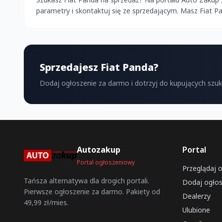
parametry i skontaktuj się ze sprzedającym. Masz Fiat 
Sprzedajesz Fiat Panda?
Dodaj ogłoszenie za darmo i dotrzyj do kupujących szu
Autozakup
Portal
Portal ogłoszeniowy
Przeglądaj 
Tańsza alternatywa dla drogich portali.
Dodaj ogłos
Pierwsze ogłoszenie za darmo. Pakiety od
Dealerzy
49,99 zł/mies.
Ulubione