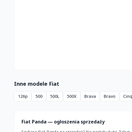
Inne modele Fiat
126p
500
500L
500X
Brava
Bravo
Cin
Fiat Panda — ogłoszenia sprzedaży
Szukasz Fiat Panda na sprzedaż? Na portalu Auto Zakup