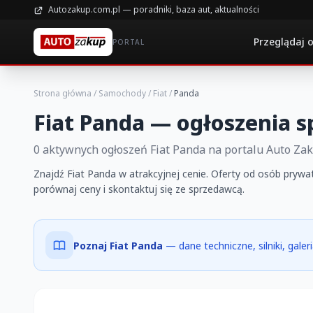
Autozakup.com.pl — poradniki, baza aut, aktualności
Przeglądaj 
PORTAL
Strona główna
/
Samochody
/
Fiat
/
Panda
Fiat Panda — ogłoszenia s
0 aktywnych ogłoszeń Fiat Panda na portalu Auto Za
Znajdź Fiat Panda w atrakcyjnej cenie. Oferty od osób prywat
porównaj ceny i skontaktuj się ze sprzedawcą.
Poznaj Fiat Panda
— dane techniczne, silniki, gale