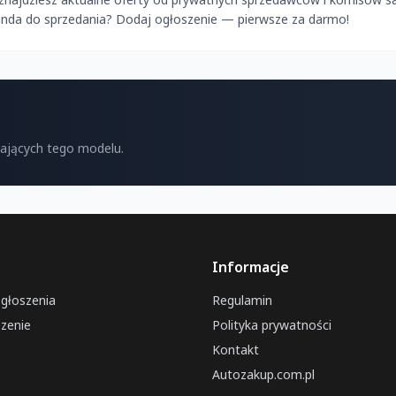
Panda do sprzedania? Dodaj ogłoszenie — pierwsze za darmo!
kających tego modelu.
Informacje
ogłoszenia
Regulamin
zenie
Polityka prywatności
Kontakt
Autozakup.com.pl