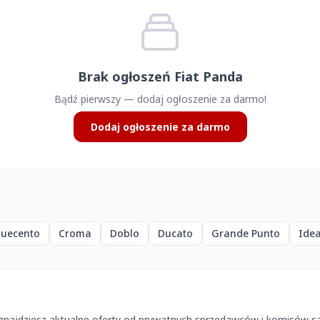
Brak ogłoszeń Fiat Panda
Bądź pierwszy — dodaj ogłoszenie za darmo!
Dodaj ogłoszenie za darmo
quecento
Croma
Doblo
Ducato
Grande Punto
Ide
 znajdziesz aktualne oferty od prywatnych sprzedawców i komisów s